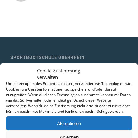
SPORTBOOTSCHULE OBERRHEIN
Inhaber Thomas Reißner
Cookie-Zustimmung
Steigweg 1a
verwalten
76646 Bruchsal
Um dir ein optimales Erlebnis zu bieten, verwenden wir Technologien wie
Telefon: 07257-929279
Cookies, um Geräteinformationen zu speichern und/oder darauf
zuzugreifen. Wenn du diesen Technologien zustimmst, können wir Daten
Fax: 07257-929284
wie das Surfverhalten oder eindeutige IDs auf dieser Website
Mobil: 0172-7522827
verarbeiten. Wenn du deine Zustimmung nicht erteilst oder zurückziehst,
können bestimmte Merkmale und Funktionen beeinträchtigt werden.
info [at] sportbootschule-oberrhein [punkt] de
Akzeptieren
LINKS
Ablehnen