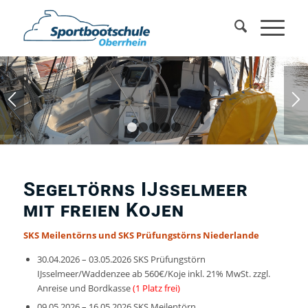
1
2
3
4
5
Segeltörns IJsselmeer
mit freien Kojen
SKS Meilentörns und SKS Prüfungstörns Niederlande
30.04.2026 – 03.05.2026 SKS Prüfungstörn
IJsselmeer/Waddenzee ab 560€/Koje inkl. 21% MwSt. zzgl.
Anreise und Bordkasse
(1 Platz frei)
09.05.2026 – 16.05.2026 SKS Meilentörn