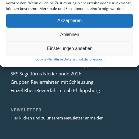
verarbeiten. Wenn du deine Zustimmung nicht erteilst oder zurückziehst,
können bestimmte Merkmale und Funktionen beeinträchtigt werden.
Akzeptieren
Ablehnen
NEWS
UKW Funkkurs Q4 2026
Einstellungen ansehen
Kombikurs See/Bodenseepatent/Binnen Q4 2026
Cookie-Richtlinie
Datenschutz
Impressum
Gourmet RheinRevierfahrt ab Philippsburg
SKS Segeltörns Niederlande 2026
Gruppen Revierfahrten mit Schleusung
Einzel RheinRevierfahrten ab Philippsburg
NEWSLETTER
Hier klicken und zu unserem Newsletter anmelden