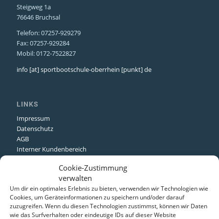
Steigweg 1a
76646 Bruchsal
Telefon: 07257-929279
Fax: 07257-929284
Mobil: 0172-7522827
info [at] sportbootschule-oberrhein [punkt] de
LINKS
Impressum
Datenschutz
AGB
Interner Kundenbereich
Cookie-Zustimmung
verwalten
FACEBOOK
Um dir ein optimales Erlebnis zu bieten, verwenden wir Technologien wie
Cookies, um Geräteinformationen zu speichern und/oder darauf
zuzugreifen. Wenn du diesen Technologien zustimmst, können wir Daten
wie das Surfverhalten oder eindeutige IDs auf dieser Website