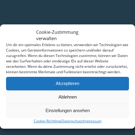
NEWS
Cookie-Zustimmung
verwalten
UKW Funkkurs Q4 2026
Um dir ein optimales Erlebnis zu bieten, verwenden wir Technologien wie
Kombikurs See/Bodenseepatent/Binnen Q4 2026
Cookies, um Geräteinformationen zu speichern und/oder darauf
Gourmet RheinRevierfahrt ab Philippsburg
zuzugreifen. Wenn du diesen Technologien zustimmst, können wir Daten
wie das Surfverhalten oder eindeutige IDs auf dieser Website
SKS Segeltörns Niederlande 2026
verarbeiten. Wenn du deine Zustimmung nicht erteilst oder zurückziehst,
Gruppen Revierfahrten mit Schleusung
können bestimmte Merkmale und Funktionen beeinträchtigt werden.
Einzel RheinRevierfahrten ab Philippsburg
Akzeptieren
Ablehnen
NEWSLETTER
Hier klicken und zu unserem Newsletter anmelden
Einstellungen ansehen
Cookie-Richtlinie
Datenschutz
Impressum